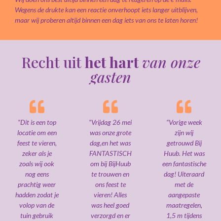
Wegens de drukte kan een reactie onverhoopt iets langer uitblijven,
maar wij proberen altijd binnen een dag iets van ons te laten horen!
Recht uit
het hart
van onze
gasten
“Dit is een top
“Vrijdag 26 mei
“Vorige week
locatie om een
was onze grote
zijn wij
feest te vieren,
dag,en het was
getrouwd Bij
zeker als je
FANTASTISCH
Huub. Het was
zoals wij ook
om bij BijHuub
een fantastische
nog eens
te trouwen en
dag! Uiteraard
prachtig weer
ons feest te
met de
hadden zodat je
vieren! Alles
aangepaste
volop van de
was heel goed
maatregelen,
tuin gebruik
verzorgd en er
1,5 m tijdens