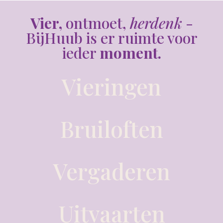
Vier,
ontmoet,
herdenk
-
BijHuub is er ruimte voor
ieder
moment.
Vieringen
Bruiloften
Vergaderen
Uitvaarten