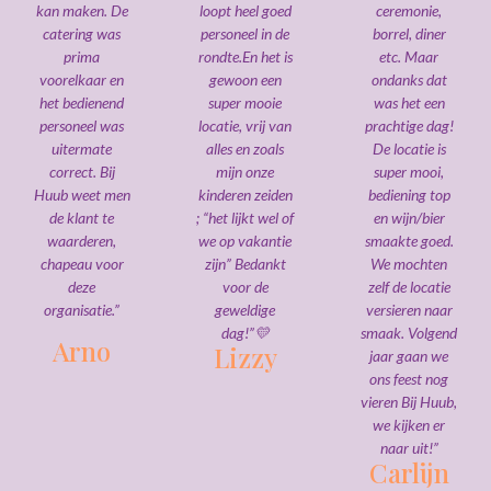
kan maken. De
loopt heel goed
ceremonie,
catering was
personeel in de
borrel, diner
prima
rondte.En het is
etc. Maar
voorelkaar en
gewoon een
ondanks dat
het bedienend
super mooie
was het een
personeel was
locatie, vrij van
prachtige dag!
uitermate
alles en zoals
De locatie is
correct. Bij
mijn onze
super mooi,
Huub weet men
kinderen zeiden
bediening top
de klant te
; “het lijkt wel of
en wijn/bier
waarderen,
we op vakantie
smaakte goed.
chapeau voor
zijn” Bedankt
We mochten
deze
voor de
zelf de locatie
organisatie.”
geweldige
versieren naar
dag!”💛
smaak. Volgend
Arno
Lizzy
jaar gaan we
ons feest nog
vieren Bij Huub,
we kijken er
naar uit!”
Carlijn